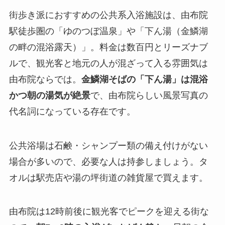
街歩き派におすすめの公共系入浴施設は、由布院
駅徒歩圏の「ゆのつぼ温泉」や「下ん湯（金鱗湖
の畔の混浴露天）」。料金は数百円とリーズナブ
ルで、観光客と地元の人が混ざって入る雰囲気は
由布院ならでは。
金鱗湖そばの「下ん湯」は混浴
かつ朝の湯気が絶景
で、由布院らしい風景写真の
代名詞になっている存在です。
公共浴場は石鹸・シャンプー類の備え付けがない
場合が多いので、必要な人は持参しましょう。タ
オルは駅売店や湯の坪街道の雑貨屋で買えます。
由布院は12時前後に観光客でピークを迎える街な