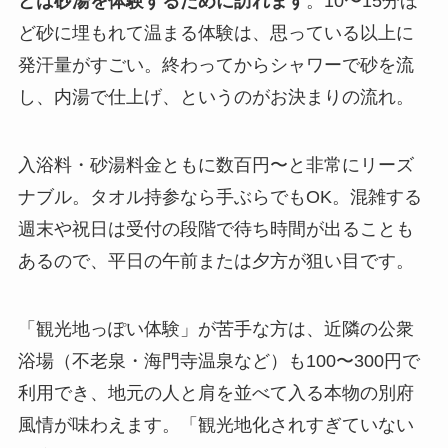
どは砂湯を体験するために訪れます
。10〜15分ほ
ど砂に埋もれて温まる体験は、思っている以上に
発汗量がすごい。終わってからシャワーで砂を流
し、内湯で仕上げ、というのがお決まりの流れ。
入浴料・砂湯料金ともに数百円〜と非常にリーズ
ナブル。タオル持参なら手ぶらでもOK。混雑する
週末や祝日は受付の段階で待ち時間が出ることも
あるので、平日の午前または夕方が狙い目です。
「観光地っぽい体験」が苦手な方は、近隣の公衆
浴場（不老泉・海門寺温泉など）も100〜300円で
利用でき、地元の人と肩を並べて入る本物の別府
風情が味わえます。「観光地化されすぎていない