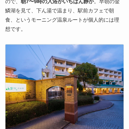
ので、
朝7〜9時の入浴がいちばん静か
。早朝の金
鱗湖を見て、下ん湯で温まり、駅前カフェで朝
食、というモーニング温泉ルートが個人的には理
想です。