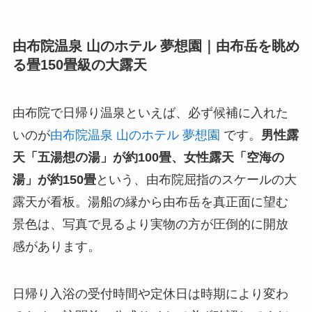
由布院温泉 山のホテル 夢想園｜由布岳を眺め
る畳150畳級の大露天
由布院で日帰り温泉といえば、必ず候補に入れた
いのが
由布院温泉 山のホテル 夢想園
です。
男性露
天「五湯想の湯」が約100畳、女性露天「空海の
湯」が約150畳
という、由布院屈指のスケールの大
露天が看板。湯船の縁から由布岳を真正面に望む
景色は、写真で見るより実物の方が圧倒的に開放
感があります。
日帰り入浴の受付時間や定休日は時期により変わ