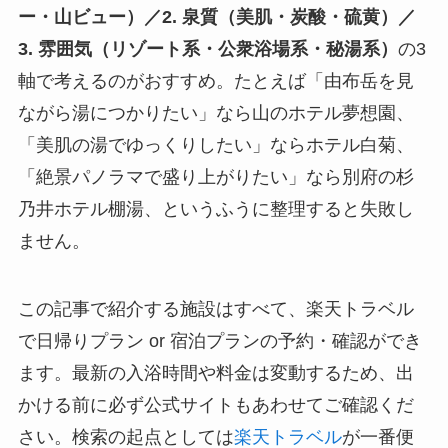
ー・山ビュー）／2. 泉質（美肌・炭酸・硫黄）／
3. 雰囲気（リゾート系・公衆浴場系・秘湯系）
の3
軸で考えるのがおすすめ。たとえば「由布岳を見
ながら湯につかりたい」なら山のホテル夢想園、
「美肌の湯でゆっくりしたい」ならホテル白菊、
「絶景パノラマで盛り上がりたい」なら別府の杉
乃井ホテル棚湯、というふうに整理すると失敗し
ません。
この記事で紹介する施設はすべて、楽天トラベル
で日帰りプラン or 宿泊プランの予約・確認ができ
ます。最新の入浴時間や料金は変動するため、出
かける前に必ず公式サイトもあわせてご確認くだ
さい。検索の起点としては
楽天トラベル
が一番便