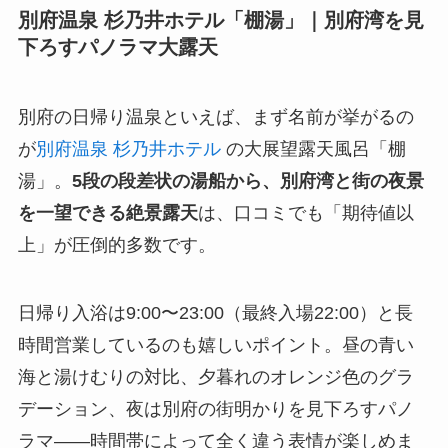
別府温泉 杉乃井ホテル「棚湯」｜別府湾を見
下ろすパノラマ大露天
別府の日帰り温泉といえば、まず名前が挙がるの
が
別府温泉 杉乃井ホテル
の大展望露天風呂「棚
湯」。
5段の段差状の湯船から、別府湾と街の夜景
を一望できる絶景露天
は、口コミでも「期待値以
上」が圧倒的多数です。
日帰り入浴は9:00〜23:00（最終入場22:00）と長
時間営業しているのも嬉しいポイント。昼の青い
海と湯けむりの対比、夕暮れのオレンジ色のグラ
デーション、夜は別府の街明かりを見下ろすパノ
ラマ——時間帯によって全く違う表情が楽しめま