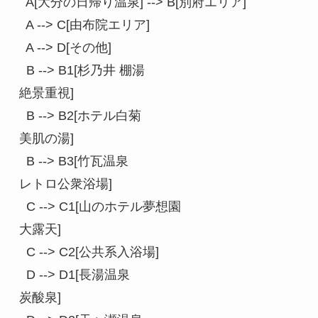
  A[大分の日帰り温泉] --> B[別府エリア]

  A --> C[由布院エリア]

  A --> D[その他]

  B --> B1[杉乃井 棚湯
絶景重視]

  B --> B2[ホテル白菊
美肌の湯]

  B --> B3[竹瓦温泉
レトロ公衆浴場]

  C --> C1[山のホテル夢想園
大露天]

  C --> C2[公共系入浴場]

  D --> D1[長湯温泉
炭酸泉]
