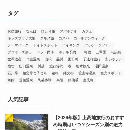
タグ
お盆旅行
なんば
ひとり旅
アパホテル
カフェ
キッズプラザ大阪
グルメ旅
コスパ
ゴールデンウィーク
テーマパーク
ナイトスポット
バイキング
パッケージツアー
プロポーズ演出
ペット同伴
ホテル予約
一軒宿
三翠園
与論島
世界遺産
作並温泉
出張
品川
国分町
子連れ旅行
安いホテル
宿坊
山口温泉
川越
旅行節約
春
栃木観光
湯田温泉
石川県
祖父母と子ども
箱根
縄文杉
舘山寺温泉
観光スポット
角館
道後温泉
陶芸体験
高級
鶴仙渓
鹿児島
人気記事
【2026年版】上高地旅行のおすす
め時期はいつ？シーズン別の魅力