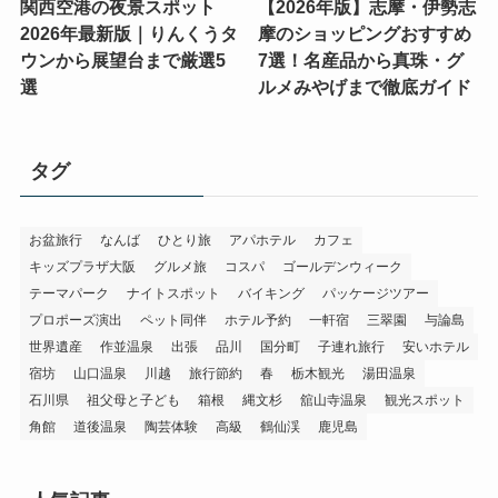
関西空港の夜景スポット
【2026年版】志摩・伊勢志
2026年最新版｜りんくうタ
摩のショッピングおすすめ
ウンから展望台まで厳選5
7選！名産品から真珠・グ
選
ルメみやげまで徹底ガイド
タグ
お盆旅行
なんば
ひとり旅
アパホテル
カフェ
キッズプラザ大阪
グルメ旅
コスパ
ゴールデンウィーク
テーマパーク
ナイトスポット
バイキング
パッケージツアー
プロポーズ演出
ペット同伴
ホテル予約
一軒宿
三翠園
与論島
世界遺産
作並温泉
出張
品川
国分町
子連れ旅行
安いホテル
宿坊
山口温泉
川越
旅行節約
春
栃木観光
湯田温泉
石川県
祖父母と子ども
箱根
縄文杉
舘山寺温泉
観光スポット
角館
道後温泉
陶芸体験
高級
鶴仙渓
鹿児島