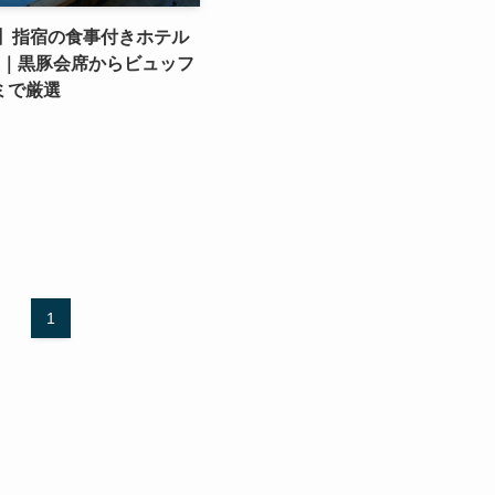
版】指宿の食事付きホテル
選｜黒豚会席からビュッフ
ミで厳選
1