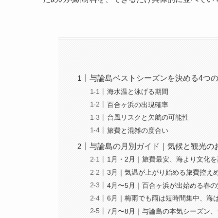
与論島ベストシーズンを決める4つ
海水温と泳げる期間
百合ヶ浜の出現確率
台風リスクと欠航の可能性
旅費と混雑の度合い
与論島の月別ガイド｜気候と観光の
1月・2月｜旅費最安、海より文化
3月｜気温が上がり始める旅費控え
4月〜5月｜百合ヶ浜が出始める春の
6月｜梅雨でも雨は短時間集中、海
7月〜8月｜与論島の本気シーズン