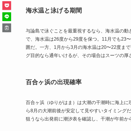
海水温と泳げる期間
与論島で泳ぐことを最重視するなら、海水温の動き
で、海水温は26度から29度を保つ。11月でも2
囲だ。一方、1月から3月の海水温は20〜22度
グ目的なら通年いけるが、その場合はスーツの厚
百合ヶ浜の出現確率
百合ヶ浜（ゆりがはま）は大潮の干潮時に海上に現
ら8月の大潮前後が安定して見やすいタイミング
狙うなら出発前に潮汐表を確認し、干潮が午前か