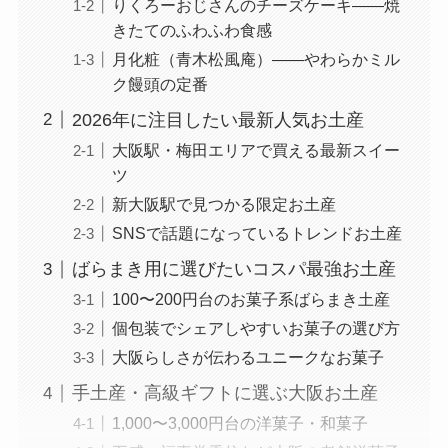
りくろーおじさんのチーズケーキ——焼
きたてのふわふわ食感
月化粧（青木松風庵）——やわらかミル
ク饅頭の定番
2026年に注目したい最新人気お土産
大阪駅・梅田エリアで買える最新スイー
ツ
新大阪駅で見つかる限定お土産
SNSで話題になっているトレンドお土産
ばらまき用に選びたいコスパ最強お土産
100〜200円台のお菓子系ばらまき土産
個包装でシェアしやすいお菓子の選び方
大阪らしさが伝わるユニークなお菓子
手土産・高級ギフトに選ぶ大阪お土産
1,000〜3,000円台の洋菓子・和菓子