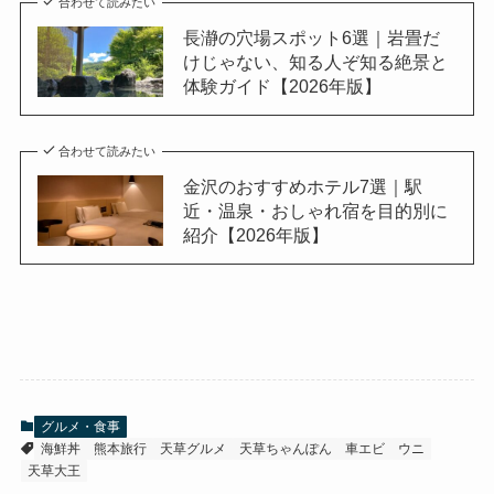
合わせて読みたい
長瀞の穴場スポット6選｜岩畳だ
けじゃない、知る人ぞ知る絶景と
体験ガイド【2026年版】
合わせて読みたい
金沢のおすすめホテル7選｜駅
近・温泉・おしゃれ宿を目的別に
紹介【2026年版】
グルメ・食事
海鮮丼
熊本旅行
天草グルメ
天草ちゃんぽん
車エビ
ウニ
天草大王