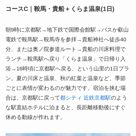
コースC｜鞍馬・貴船＋くらま温泉(1日)
朝9時に京都駅→地下鉄で国際会館駅→バスか叡山
電鉄で鞍馬駅→鞍馬寺を参拝→貴船神社へ徒歩40
分、または奥ノ院参道ルート→貴船の川床料理で
ランチ→鞍馬駅へ戻り「くらま温泉」で日帰り入
浴→16時頃に京都駅へ戻る、という山里の1日プラ
ン。夏の川床と温泉、秋の紅葉と温泉など、季節
ごとに表情が変わるのが魅力です。宿泊を挟む場
合は、京都駅に戻って
都シティ 近鉄京都駅
のよう
な駅直結ホテルに泊まると、長距離移動後にすぐ
休める動線が作れます。