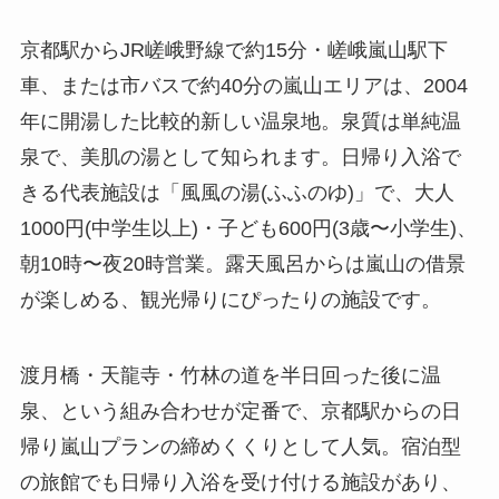
京都駅からJR嵯峨野線で約15分・嵯峨嵐山駅下
車、または市バスで約40分の嵐山エリアは、2004
年に開湯した比較的新しい温泉地。泉質は単純温
泉で、美肌の湯として知られます。日帰り入浴で
きる代表施設は「風風の湯(ふふのゆ)」で、大人
1000円(中学生以上)・子ども600円(3歳〜小学生)、
朝10時〜夜20時営業。露天風呂からは嵐山の借景
が楽しめる、観光帰りにぴったりの施設です。
渡月橋・天龍寺・竹林の道を半日回った後に温
泉、という組み合わせが定番で、京都駅からの日
帰り嵐山プランの締めくくりとして人気。宿泊型
の旅館でも日帰り入浴を受け付ける施設があり、