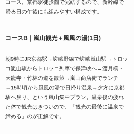
コース。京都駅徒歩圏で完結するので、新幹線で
帰る日の午後にも組みやすい構成です。
コースB｜嵐山観光＋風風の湯(1日)
朝9時にJR京都駅→嵯峨野線で嵯峨嵐山駅→トロッ
コ嵐山駅からトロッコ列車で保津峡へ→渡月橋・
天龍寺・竹林の道を散策→嵐山商店街でランチ
→15時頃から風風の湯で日帰り温泉→夕方に京都
駅へ戻り、という嵐山集中プラン。温泉後の疲れ
た体で観光はきついので、「観光の最後に温泉で
締める」のが正解です。