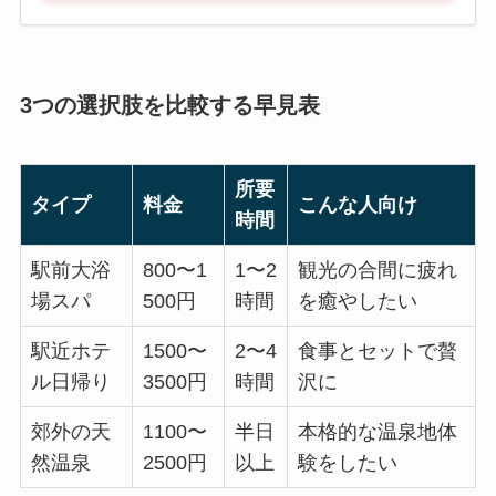
3つの選択肢を比較する早見表
所要
タイプ
料金
こんな人向け
時間
駅前大浴
800〜1
1〜2
観光の合間に疲れ
場スパ
500円
時間
を癒やしたい
駅近ホテ
1500〜
2〜4
食事とセットで贅
ル日帰り
3500円
時間
沢に
郊外の天
1100〜
半日
本格的な温泉地体
然温泉
2500円
以上
験をしたい