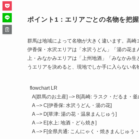
ポイント1：エリアごとの名物を把
群馬は地域によって名物が大きく違います。高崎
伊香保・水沢エリアは「水沢うどん」「湯の花ま
上・みなかみエリアは「上州地酒」「みなかみ生
うエリアを決めると、現地でしか手に入らない名
flowchart LR

  A[群馬のお土産] --> B[高崎: ラスク・だるま・釜め
  A --> C[伊香保: 水沢うどん・湯の花]

  A --> D[草津: 湯の花・温泉まんじゅう]

  A --> E[水上: 地酒・どら焼き]

  A --> F[全県共通: こんにゃく・焼きまんじゅう