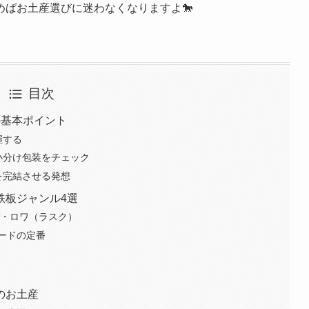
ばお土産選びに迷わなくなりますよ🐎
目次
の基本ポイント
握する
小分け包装をチェック
を完結させる発想
鉄板ジャンル4選
デ・ロワ（ラスク）
ードの定番
のお土産