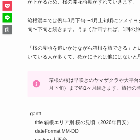
が下がるため、桜の開花時期がずれていきます。
箱根湯本では例年3月下旬〜4月上旬頃にソメイヨ
旬〜下旬と続きます。うまく計画すれば、1回の
「桜の見頃を追いかけながら箱根を旅できる」と
いている人が多くて、確かにそれは他にはないと
箱根の桜は早咲きのヤマザクラや大平台
月下旬）まで約1ヶ月続きます。旅行の
gantt

    title 箱根エリア別 桜の見頃（2026年目安）

    dateFormat MM-DD

    section 大平台
