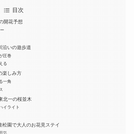
目次
年の開花予想
ダー
川沿いの遊歩道
が圧巻
える
の楽しみ方
る一角
ス
東北一の桜並木
ハイライト
佳松園で大人のお花見ステイ
囲気