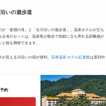
川沿いの遊歩道
のが「釜淵の滝」と「台川沿いの遊歩道」。温泉ホテルが立ち
ある滝のセットは、温泉客が散歩で気軽に立ち寄れる距離感が
ッと桜を満喫できます。
木が見える川沿いの宿が便利。
花巻温泉 ホテル紅葉館
は系列中
泊予約