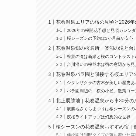
花巻温泉エリアの桜の見頃と2026
2026年の桜開花予想と見頃カレン
桜シーズンの予約は3か月前が安心
花巻温泉郷の桜名所｜釜淵の滝と台
釜淵の滝は新緑と桜のコントラスト
台川沿いの桜並木は宿の窓辺から見
花巻温泉バラ園と隣接する桜エリア
シダレザクラの古木が美しい歴史あ
バラ園周辺の「桜の小径」散策コー
北上展勝地｜花巻温泉から車30分の
展勝地さくらまつりは桜シーズンの
夜桜ライトアップは幻想的な世界
桜シーズンの花巻温泉おすすめ宿｜
佳松園は別邸タイプの落ち着いた雰