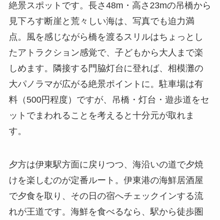
絶景スポットです。長さ48m・高さ23mの吊橋から
見下ろす断崖と荒々しい海は、写真でも迫力満
点。風を感じながら橋を渡るスリルはちょっとし
たアトラクション感覚で、子どもから大人まで楽
しめます。隣接する門脇灯台に登れば、相模灘の
大パノラマが広がる絶景ポイントに。駐車場は有
料（500円程度）ですが、吊橋・灯台・遊歩道をセ
ットでまわれることを考えると十分元が取れま
す。
夕方は伊東駅方面に戻りつつ、海沿いの道で夕焼
けを楽しむのが定番ルート。伊東港の海鮮居酒屋
で夕食を取り、その日の宿へチェックインする流
れが王道です。海鮮を食べるなら、駅から徒歩圏