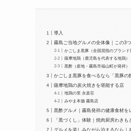
導入
霧島ご当地グルメの全体像｜この3
かごしま黒豚（全国屈指のブランド
薩摩地鶏（鹿児島を代表する地鶏）
黒酢（産地・霧島市福山町が発祥）
かごしま黒豚を食べるなら「黒豚の
薩摩地鶏の炭火焼きを堪能する店
地鶏の里 永楽荘
みやま本舗 霧島店
黒酢グルメ｜霧島発祥の健康食材を
「黒づくし」体験｜焼肉厨房わきも
グルメを楽しみながら泊まるなら｜