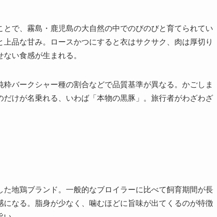
ことで、霧島・鹿児島の大自然の中でのびのびと育てられてい
と上品な甘み。ロースかつにすると衣はサクサク、肉は厚切り
せない食感が生まれる。
純粋バークシャー種の割合などで品質基準が異なる。かごしま
のだけが名乗れる、いわば「本物の黒豚」。旅行者がわざわざ
した地鶏ブランド。一般的なブロイラーに比べて飼育期間が長
感になる。脂身が少なく、噛むほどに旨味が出てくるのが特徴
旨い。