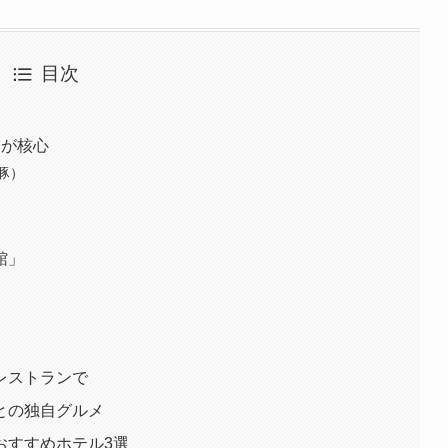
目次
つが核心
豚）
館」
レストランで
との独自グルメ
おすすめホテル3選