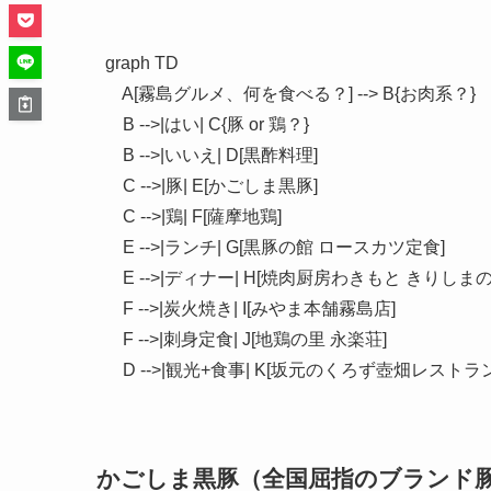
graph TD

    A[霧島グルメ、何を食べる？] --> B{お肉系？}

    B -->|はい| C{豚 or 鶏？}

    B -->|いいえ| D[黒酢料理]

    C -->|豚| E[かごしま黒豚]

    C -->|鶏| F[薩摩地鶏]

    E -->|ランチ| G[黒豚の館 ロースカツ定食]

    E -->|ディナー| H[焼肉厨房わきもと きりしまの
    F -->|炭火焼き| I[みやま本舗霧島店]

    F -->|刺身定食| J[地鶏の里 永楽荘]

かごしま黒豚（全国屈指のブランド