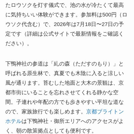
たロウソクを灯す儀式で、池の水が冷たくて最高
に気持ちいい体験ができます。参加料は500円（ロ
ウソク代含む）で、2026年は7月18日〜27日の予
定です（詳細は公式サイトで最新情報をご確認く
ださい）。
下鴨神社の参道は「糺の森（ただすのもり）」と
呼ばれる原生林で、真夏でも木陰に入ると涼しい
風が通ります。苔むした地面と大木の景観は、京
都市街にいることを忘れさせてくれる静かな空
間。子連れや年配の方でも歩きやすい平坦な道な
ので、家族旅行でも楽しめます。
京都ブライトン
ホテル
は下鴨神社・御所エリアへのアクセスがよ
く、朝の散策拠点としても便利です。