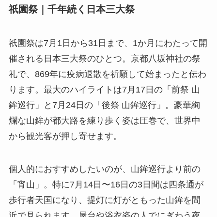
祇園祭｜千年続く日本三大祭
祇園祭は7月1日から31日まで、1か月にわたって開
催される日本三大祭のひとつ。京都八坂神社の祭
礼で、869年に疫病退散を祈願して始まったと伝わ
ります。最大のハイライトは7月17日の「前祭 山
鉾巡行」と7月24日の「後祭 山鉾巡行」。豪華絢
爛な山鉾が都大路を練り歩く姿は圧巻で、世界中
から観光客が押し寄せます。
個人的におすすめしたいのが、山鉾巡行より前の
「宵山」。特に7月14日〜16日の3日間は四条通が
歩行者天国になり、提灯に灯がともった山鉾を間
近で見られます。屋台や浴衣姿の人でにぎわう夜