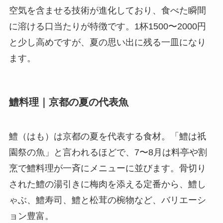
空気を含ませる技術が進化しており、食べた瞬間
に溶ける口当たりが特徴です。1杯1500〜2000円
と少し高めですが、夏の思い出に残る一皿になり
ます。
鱧料理｜京都の夏の代表魚
鱧（はも）は京都の夏を代表する食材。「鱧は祇
園祭の魚」と言われるほどで、7〜8月は料亭や割
烹で鱧料理が一斉にメニューに並びます。骨切り
された鱧の湯引きに梅肉を添える定番から、鱧し
ゃぶ、鱧寿司、鱧と松茸の椀物など、バリエーシ
ョン豊富。