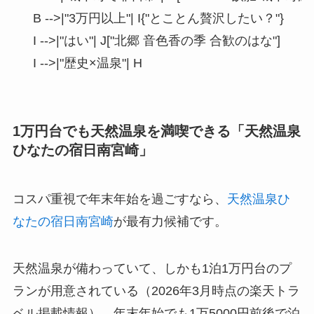
    B -->|"3万円以上"| I{"とことん贅沢したい？"}

    I -->|"はい"| J["北郷 音色香の季 合歓のはな"]

1万円台でも天然温泉を満喫できる「天然温泉
ひなたの宿日南宮崎」
コスパ重視で年末年始を過ごすなら、
天然温泉ひ
なたの宿日南宮崎
が最有力候補です。
天然温泉が備わっていて、しかも1泊1万円台のプ
ランが用意されている（2026年3月時点の楽天トラ
ベル掲載情報）。年末年始でも1万5000円前後で泊