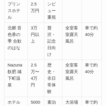
プリン
2.5
ンビ
スホテ
万円
ュー
ル
重視
北郷 音
3万
贅
全室客
車で約
色香の
円以
沢・
室露天
40分
季 合歓
上
記念
風呂
のはな
日向
け
Nazuna
2.5
歴
全室客
車で約
飫肥 城
万〜
史・
室露天
40分
下町温
4万
非日
風呂
泉
円
常体
験
ホテル
5000
素泊
大浴場
車で約