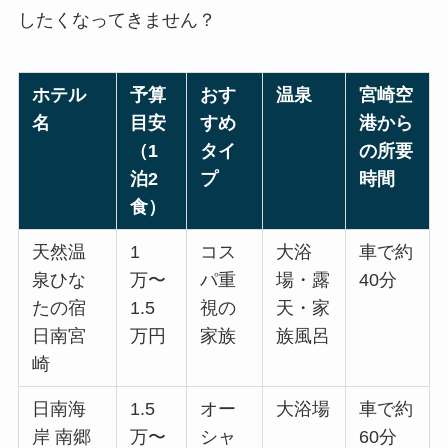
したくなってきません？
ホテル
予算
おす
温泉
宮崎空
名
目安
すめ
港から
（1
タイ
の所要
泊2
プ
時間
食）
天然温
1
コス
大浴
車で約
泉ひな
万〜
パ重
場・露
40分
たの宿
1.5
視の
天・家
日南宮
万円
家族
族風呂
崎
日南海
1.5
オー
大浴場
車で約
岸 南郷
万〜
シャ
60分