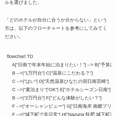
ルを選びました。
「どのホテルが自分に合うか分からない」という
方は、以下のフローチャートを参考にしてみてく
ださい。
flowchart TD

    A["日南で年末年始に泊まりたい！"] --> B{"予算
    B -->|"1万円台"| C{"温泉にこだわる？"}

    C -->|"はい"| D["天然温泉ひなたの宿日南宮崎"]

    C -->|"素泊まりでOK"| E["ホテルシーズン日南"]

    B -->|"2万円台"| F{"どんな体験がしたい？"}

    F -->|"オーシャンビュー"| G["日南海岸 南郷プリン
    F -->|"城下町で非日常"| H["Nazuna 飫肥 城下町温泉