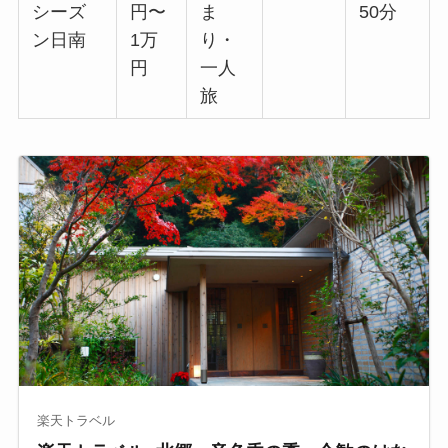
シーズ
円〜
ま
50分
ン日南
1万
り・
円
一人
旅
楽天トラベル