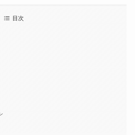
目次
選
ン