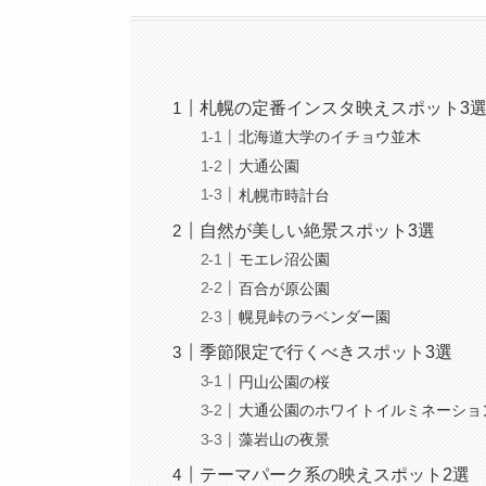
札幌の定番インスタ映えスポット3
北海道大学のイチョウ並木
大通公園
札幌市時計台
自然が美しい絶景スポット3選
モエレ沼公園
百合が原公園
幌見峠のラベンダー園
季節限定で行くべきスポット3選
円山公園の桜
大通公園のホワイトイルミネーショ
藻岩山の夜景
テーマパーク系の映えスポット2選