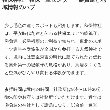
秋保神社・秋保・里センター｜勝負運と地
域情報のハブ
少し毛色の違うスポットも紹介します。秋保神社
は、平安時代創建と伝わる秋保エリアの総鎮守。
勝負運・必勝祈願のご利益で知られ、東北のスポ
ーツ選手や受験生が全国から参拝する人気神社で
す。境内には豊臣秀吉の時代に建てられたと伝わ
る奥州第一の総鎮守の風格があり、鳥居をくぐる
と空気がひんやり変わる体験ができます。
参拝時間は境内24時間、社務所は9時〜16時30分。
御朱印やお守りは社務所でいただけます。近年は
勝負運の神社として話題になり、試合前・選挙