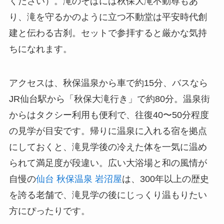
ください）。滝のそばには秋保大滝不動尊もあ
り、滝を守るかのように立つ不動堂は平安時代創
建と伝わる古刹。セットで参拝すると厳かな気持
ちになれます。
アクセスは、秋保温泉から車で約15分、バスなら
JR仙台駅から「秋保大滝行き」で約80分。温泉街
からはタクシー利用も便利で、往復40〜50分程度
の見学が目安です。帰りに温泉に入れる宿を拠点
にしておくと、滝見学後の冷えた体を一気に温め
られて満足度が段違い。広い大浴場と和の風情が
自慢の
仙台 秋保温泉 岩沼屋
は、300年以上の歴史
を誇る老舗で、滝見学の後にじっくり温もりたい
方にぴったりです。