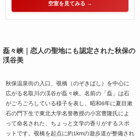
空室を見てみる →
磊々峡｜恋人の聖地にも認定された秋保の
渓谷美
秋保温泉街の入口、覗橋（のぞきばし）を中心に
広がる名取川の渓谷が磊々峡。名前の「磊」は石
がごろごろしている様子を表し、昭和6年に夏目漱
石の門下生で東北大学名誉教授の小宮豊隆氏によ
って命名された、ちょっと文学の香りがするスポ
ットです。覗橋を起点に約1kmの遊歩道が整備され