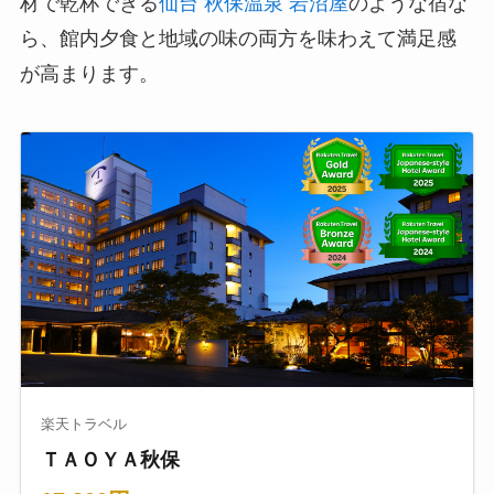
材で乾杯できる
仙台 秋保温泉 岩沼屋
のような宿な
ら、館内夕食と地域の味の両方を味わえて満足感
が高まります。
楽天トラベル
ＴＡＯＹＡ秋保