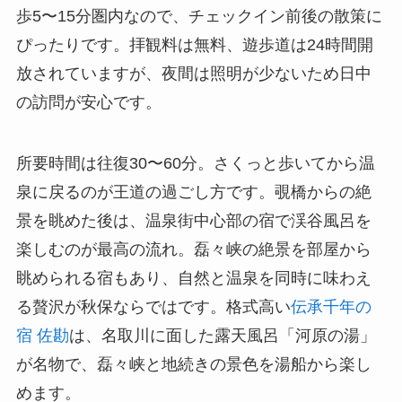
歩5〜15分圏内なので、チェックイン前後の散策に
ぴったりです。拝観料は無料、遊歩道は24時間開
放されていますが、夜間は照明が少ないため日中
の訪問が安心です。
所要時間は往復30〜60分。さくっと歩いてから温
泉に戻るのが王道の過ごし方です。覗橋からの絶
景を眺めた後は、温泉街中心部の宿で渓谷風呂を
楽しむのが最高の流れ。磊々峡の絶景を部屋から
眺められる宿もあり、自然と温泉を同時に味わえ
る贅沢が秋保ならではです。格式高い
伝承千年の
宿 佐勘
は、名取川に面した露天風呂「河原の湯」
が名物で、磊々峡と地続きの景色を湯船から楽し
めます。