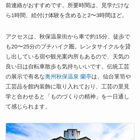
前連絡がおすすめです。所要時間は、見学だけな
ら1時間、絵付け体験を含めると2〜3時間ほど。
アクセスは、秋保温泉街から車で約15分、徒歩で
も20〜25分のプチハイク圏。レンタサイクルを貸
し出している宿や観光案内所もあるので、天気の
良い日は自転車散歩も気持ちいいです。伝統工芸
の展示で有名な
奥州秋保温泉 蘭亭
は、仙台箪笥や
工芸品を館内装飾に取り入れており、工芸の里見
学と合わせると「ものづくりの精神」を一日通し
て感じられます。