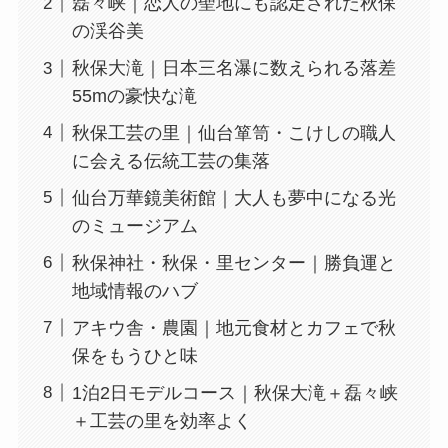
磊々峡｜恋人の聖地にも認定された秋保
の渓谷美
秋保大滝｜日本三名瀑に数えられる落差
55mの豪快な滝
秋保工芸の里｜仙台箪笥・こけしの職人
に会える伝統工芸の集落
仙台万華鏡美術館｜大人も夢中になる光
のミュージアム
秋保神社・秋保・里センター｜勝負運と
地域情報のハブ
アキウ舎・農園｜地元食材とカフェで秋
保をもうひと味
1泊2日モデルコース｜秋保大滝＋磊々峡
＋工芸の里を効率よく