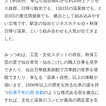
スで約50分、車なら仙台南ICから約20分とアクセ
ス抜群。日帰り観光でも、1泊2日の温泉旅でも、2
泊3日の東北周遊旅でも、拠点として組み込みやす
い立地です。駅近の仙台ビジネスホテル泊＋秋保
日帰り温泉、という組み合わせも人気が出てきま
した。
みっつめは、工芸・文化スポットの存在。秋保工
芸の里で仙台箪笥・仙台こけしの職人仕事を見学
できたり、仙台万華鏡美術館で万華鏡の世界を堪
能できたり、単なる「温泉＋自然」以上の体験が
揃います。1500年以上の歴史を誇る伝承の湯を持
つ
伝承千年の宿 佐勘
のような格式ある宿を拠点に
すれば、文化と温泉のコンビが最高の満足度を生