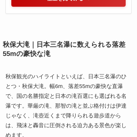
秋保大滝｜日本三名瀑に数えられる落差
55mの豪快な滝
秋保観光のハイライトといえば、日本三名瀑のひ
とつ・秋保大滝。幅6m、落差55mの豪快な直瀑
で、国の名勝指定と日本の滝百選にも選ばれる名
瀑です。華厳の滝、那智の滝と並ぶ格付けは伊達
じゃなく、滝壺近くまで降りられる遊歩道から
は、飛沫と轟音に圧倒される迫力ある景色が楽し
めます。