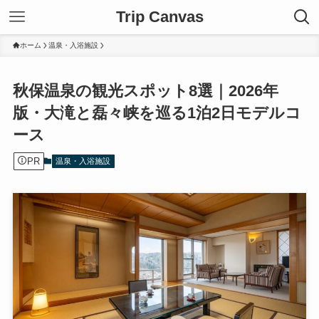
Trip Canvas
ホーム
温泉・入浴施設
秋保温泉の観光スポット8選｜2026年
版・大滝と磊々峡を巡る1泊2日モデルコ
ース
PR
温泉・入浴施設