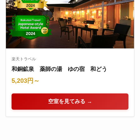
楽天トラベル
和銅鉱泉 薬師の湯 ゆの宿 和どう
5,203円～
空室を見てみる →