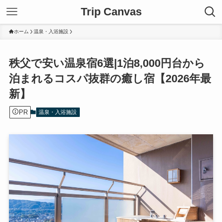
Trip Canvas
ホーム
温泉・入浴施設
秩父で安い温泉宿6選|1泊8,000円台から
泊まれるコスパ抜群の癒し宿【2026年最
新】
PR
温泉・入浴施設