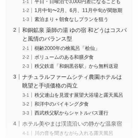
平日・日曜泊で3,000円差になることも
1月中旬〜2月、6月、11月中旬が閑散期
素泊まり＋朝食なしプランを狙う
和銅鉱泉 薬師の湯 ゆの宿 和どうはコスパ
と風情のバランス型
樹齢2000年の檜風呂「桧仙」
ボリュームのある和膳夕食
秩父鉄道「和銅黒谷駅」から無料送迎
ナチュラルファームシティ農園ホテルは
眺望と手頃価格の両立
秩父連山を見渡す展望大浴場と露天風呂
和洋中のバイキング夕食
西武秩父駅からシャトルバス運行
ホテル美やまは渓流沿いの静かな温泉宿
川の音を聞きながら入れる露天風呂