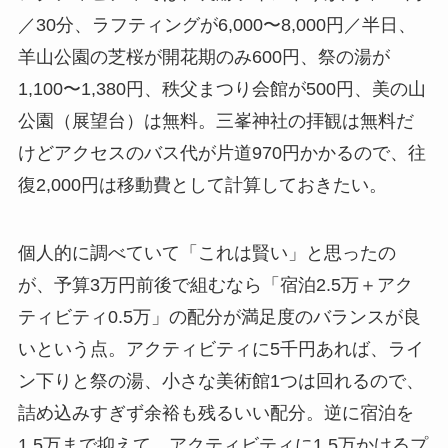
／30分、ラフティングが6,000〜8,000円／半日、
羊山公園の芝桜が開花期のみ600円、祭の湯が
1,100〜1,380円、秩父まつり会館が500円、美の山
公園（展望台）は無料。三峯神社の拝観は無料だ
けどアクセスのバス代が片道970円かかるので、往
復2,000円は移動費として計算しておきたい。
個人的に調べていて「これは賢い」と思ったの
が、予算3万円前後で組むなら「宿泊2.5万＋アク
ティビティ0.5万」の配分が満足度のバランスが良
いという点。アクティビティに5千円あれば、ライ
ン下りと祭の湯、小さな美術館1つは回れるので、
詰め込みすぎず余裕も残るいい配分。逆に宿泊を
1.5万まで抑えて、アクティビティに1.5万かけるプ