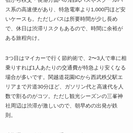
ス系の高速便があり、特急電車より1,000円ほど安
いケースも。ただしバスは所要時間が少し長め
で、休日は渋滞リスクもあるので、時間に余裕が
ある旅程向け。
3つ目はマイカーで行く節約術で、2〜3人で車に相
乗りすれば1人あたりの交通費が特急より安くなる
場合が多いです。関越道花園ICから西武秩父駅エ
リアまで片道30分ほど、ガソリン代と高速代を人
数で割るのがコツ。ただし観光シーズンの三峯神
社周辺は渋滞が激しいので、朝早めの出発が鉄
則。