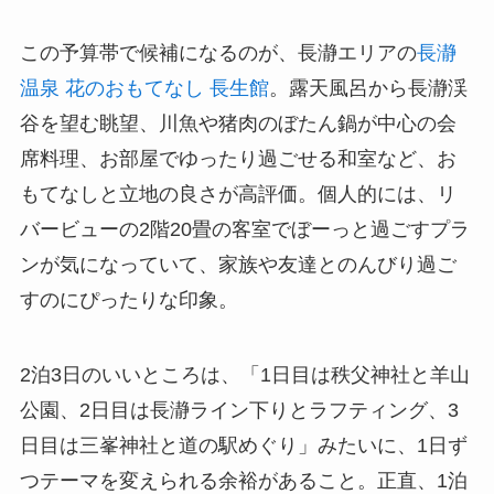
この予算帯で候補になるのが、長瀞エリアの
長瀞
温泉 花のおもてなし 長生館
。露天風呂から長瀞渓
谷を望む眺望、川魚や猪肉のぼたん鍋が中心の会
席料理、お部屋でゆったり過ごせる和室など、お
もてなしと立地の良さが高評価。個人的には、リ
バービューの2階20畳の客室でぼーっと過ごすプラ
ンが気になっていて、家族や友達とのんびり過ご
すのにぴったりな印象。
2泊3日のいいところは、「1日目は秩父神社と羊山
公園、2日目は長瀞ライン下りとラフティング、3
日目は三峯神社と道の駅めぐり」みたいに、1日ず
つテーマを変えられる余裕があること。正直、1泊