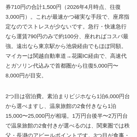
券710円の合計1,500円（2026年4月時点、往復
3,000円）。これが最速かつ確実な手段で、座席指
定なのでストレスが少ないです。急行・快速急行
なら運賃790円のみで約100分、座れればコスパ最
強。遠出なら東京駅から池袋経由でもほぼ同額。
マイカーは関越自動車道→花園IC経由で、高速代
とガソリン代込みで首都圏から往復5,000円〜
8,000円が目安。
2つ目は宿泊費。素泊まりビジホなら1泊6,000円台
から選べますし、温泉旅館の2食付きなら1泊
15,000〜25,000円が相場。1万円台後半〜2万円台
で温泉旅館の2食付きが選べるのは、関東圏では秩
父・長瀞のアピールポイントです。3つ目が食事・