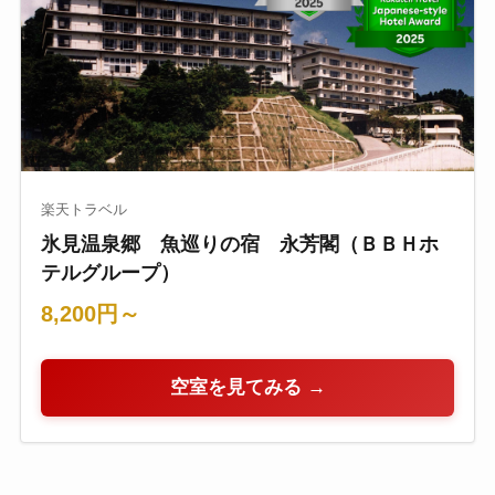
楽天トラベル
氷見温泉郷 魚巡りの宿 永芳閣（ＢＢＨホ
テルグループ）
8,200円～
空室を見てみる →