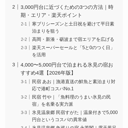
3,000円台に近づくための3つの方法｜時
期・エリア・楽天ポイント
寒ブリシーズンと土日祝を避けて平日素
泊まりを狙う
高岡・新湊・砺波まで宿エリアを広げる
楽天スーパーセールと「5と0のつく日」
を活用
4,000〜5,000円台で泊まれる氷見の宿お
すすめ4選【2026年版】
民宿 あお｜漁港直送の鮮魚と素泊まり対
応で港町コスパNo.1
民宿 竹や｜「魚料理のうまい氷見の民
宿」を名乗る実力派
氷見温泉郷 民宿すがた｜温泉付きで5,000
円台というコスパの異常値
氷見温泉郷 魚巡りの宿 永芳閣｜露天風呂