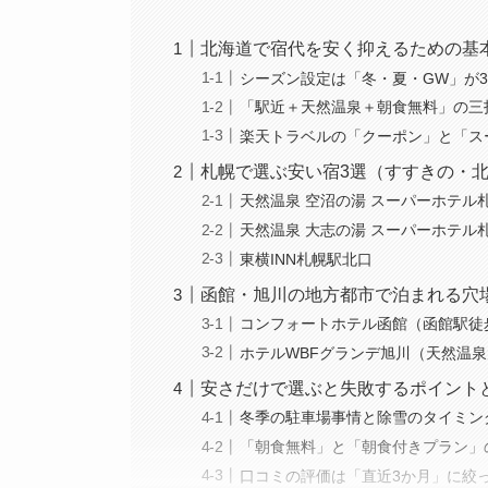
北海道で宿代を安く抑えるための基
シーズン設定は「冬・夏・GW」が
「駅近＋天然温泉＋朝食無料」の三
楽天トラベルの「クーポン」と「スー
札幌で選ぶ安い宿3選（すすきの・北
天然温泉 空沼の湯 スーパーホテル
天然温泉 大志の湯 スーパーホテル
東横INN札幌駅北口
函館・旭川の地方都市で泊まれる穴
コンフォートホテル函館（函館駅徒
ホテルWBFグランデ旭川（天然温
安さだけで選ぶと失敗するポイント
冬季の駐車場事情と除雪のタイミン
「朝食無料」と「朝食付きプラン」
口コミの評価は「直近3か月」に絞