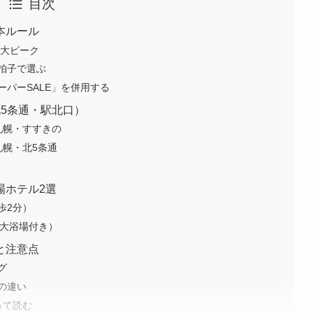
目次
本ルール
3大ピーク
拍子で選ぶ
パーSALE」を併用する
5条通・駅北口）
札幌・すすきの
札幌・北5条通
場ホテル2選
歩2分）
泉大浴場付き）
と注意点
グ
の違い
って読む