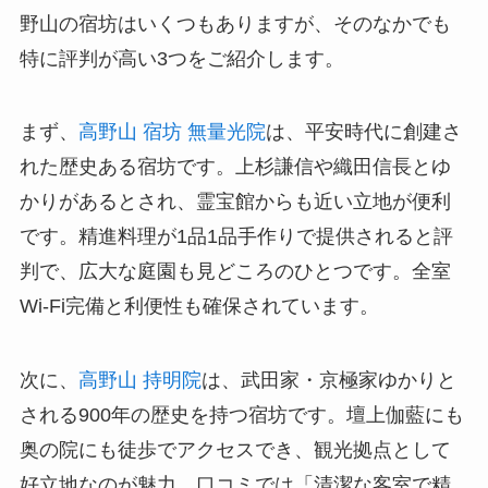
野山の宿坊はいくつもありますが、そのなかでも
特に評判が高い3つをご紹介します。
まず、
高野山 宿坊 無量光院
は、平安時代に創建さ
れた歴史ある宿坊です。上杉謙信や織田信長とゆ
かりがあるとされ、霊宝館からも近い立地が便利
です。精進料理が1品1品手作りで提供されると評
判で、広大な庭園も見どころのひとつです。全室
Wi-Fi完備と利便性も確保されています。
次に、
高野山 持明院
は、武田家・京極家ゆかりと
される900年の歴史を持つ宿坊です。壇上伽藍にも
奥の院にも徒歩でアクセスでき、観光拠点として
好立地なのが魅力。口コミでは「清潔な客室で精