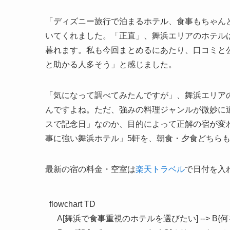
「ディズニー旅行で泊まるホテル、食事もちゃん
いてくれました。「正直」、舞浜エリアのホテル
暮れます。私も今回まとめるにあたり、口コミと
と助かる人多そう」と感じました。
「気になって調べてみたんですが」、舞浜エリア
んですよね。ただ、強みの料理ジャンルが微妙に
スで記念日」なのか、目的によって正解の宿が変
事に強い舞浜ホテル」5軒を、朝食・夕食どちら
最新の宿の料金・空室は
楽天トラベル
で日付を入
flowchart TD

    A[舞浜で食事重視のホテルを選びたい] --> B{何