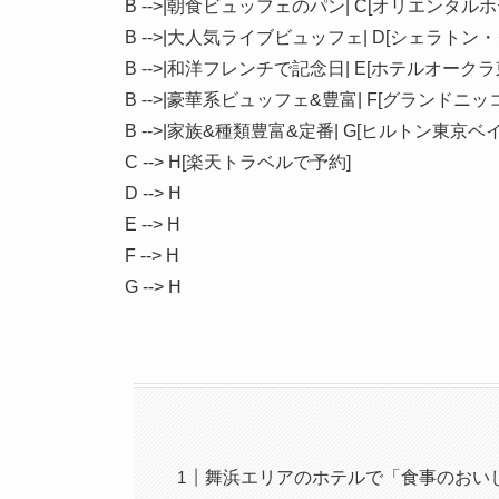
    B -->|朝食ビュッフェのパン| C[オリエンタル
    B -->|大人気ライブビュッフェ| D[シェラト
    B -->|和洋フレンチで記念日| E[ホテルオークラ
    B -->|豪華系ビュッフェ&豊富| F[グランドニ
    B -->|家族&種類豊富&定番| G[ヒルトン東京ベイ]
    C --> H[楽天トラベルで予約]

    D --> H

    E --> H

    F --> H

舞浜エリアのホテルで「食事のおい