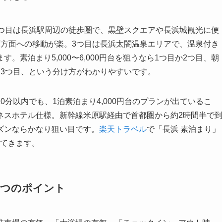
1つ目は長浜駅周辺の徒歩圏で、黒壁スクエアや長浜城観光に便
原方面への移動が楽。3つ目は長浜太閤温泉エリアで、温泉付き
素泊まり5,000〜6,000円台を狙うなら1つ目か2つ目、朝
いなら3つ目、という分け方がわかりやすいです。
分以内でも、1泊素泊まり4,000円台のプランが出ているこ
ネスホテル仕様。新幹線米原駅経由で首都圏から約2時間半で
ズンならかなり狙い目です。
楽天トラベル
で「長浜 素泊まり」
えてきます。
3つのポイント