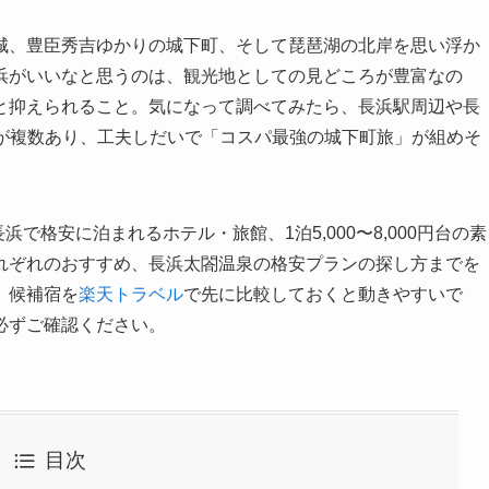
城、豊臣秀吉ゆかりの城下町、そして琵琶湖の北岸を思い浮か
浜がいいなと思うのは、観光地としての見どころが豊富なの
と抑えられること。気になって調べてみたら、長浜駅周辺や長
安宿が複数あり、工夫しだいで「コスパ最強の城下町旅」が組めそ
浜で格安に泊まれるホテル・旅館、1泊5,000〜8,000円台の素
それぞれのおすすめ、長浜太閤温泉の格安プランの探し方までを
、候補宿を
楽天トラベル
で先に比較しておくと動きやすいで
必ずご確認ください。
目次