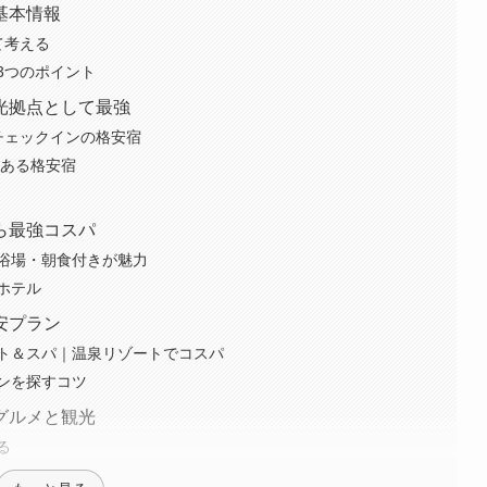
基本情報
て考える
3つのポイント
光拠点として最強
セルフチェックインの格安宿
がある格安宿
ら最強コスパ
浴場・朝食付きが魅力
ンホテル
安プラン
ト＆スパ｜温泉リゾートでコスパ
ンを探すコツ
グルメと観光
る