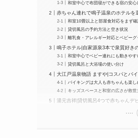
和室中心で布団寝ができる宿の安心
赤ちゃん連れで鳴子温泉のホテルを
和室10畳以上と部屋食対応をまず確
貸切風呂の予約方法と空き状況
離乳食・アレルギー対応とベビーグ
鳴子ホテル|自家源泉3本で泉質好き
和室中心でベビー連れにも動きやす
貸切風呂と大浴場の使い分け
大江戸温泉物語 ますや|コスパとバ
バイキングは大人も赤ちゃんも楽し
キッズスペースと和室の広さが救世
湯元吉祥|貸切風呂4つで赤ちゃんデ