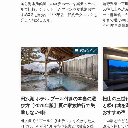
美ら海水族館近くの格安ホテルを楽天トラベ
嬉野温泉で三
ルで比較。チケット付きプランや立地別おす
50件以上を読
すめ3選を紹介。2026年版、節約テクニックも
ー・部屋食・
詳しく解説します。
すさで選ぶ4軒
2026年最新
宿泊タイプ
田沢湖 ホテル プール付きの本当の選
松山の三世代
び方【2026年版】夏の家族旅行で失
と松山城を
敗しない4軒
おすすめ宿
田沢湖で「プール付きホテル」を検索した人
「両親と子ど
向けに、2026年5月時点の現実と代替案を整
旅先を探してい