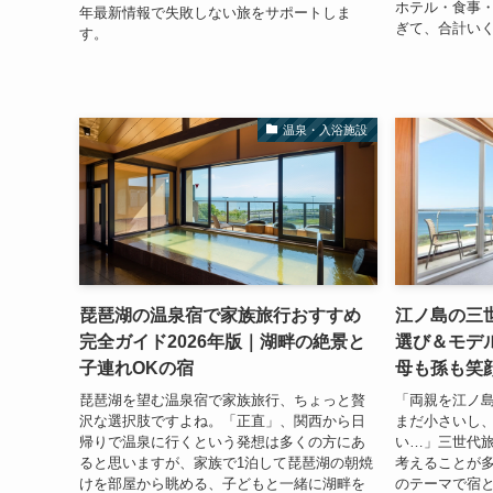
ホテル・食事
年最新情報で失敗しない旅をサポートしま
ぎて、合計いく
す。
温泉・入浴施設
琵琶湖の温泉宿で家族旅行おすすめ
江ノ島の三
完全ガイド2026年版｜湖畔の絶景と
選び＆モデル
子連れOKの宿
母も孫も笑
琵琶湖を望む温泉宿で家族旅行、ちょっと贅
「両親を江ノ
沢な選択肢ですよね。「正直」、関西から日
まだ小さいし
帰りで温泉に行くという発想は多くの方にあ
い…」三世代
ると思いますが、家族で1泊して琵琶湖の朝焼
考えることが
けを部屋から眺める、子どもと一緒に湖畔を
のテーマで宿と