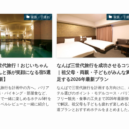
家族・子連れ
家族・子
世代旅行！おじいちゃん
なんば三世代旅行を成功させるコ
んと孫が笑顔になる宿5選
｜祖父母・両親・子どもがみんな
最新】
足する2026年最新プラン
代旅行を計画中の方へ。バリア
なんばで三世代旅行を計画する方向けに、
場・バイキング・部屋食など、
テル選びのポイント・モデルコース・バリ
で一緒に楽しめるホテル5軒を
フリー観光・食事の工夫まで2026年最新情
ラベルレビューと一緒に紹介し
で解説。祖父母も子どもも疲れず楽しめる
道プランとおすすめホテルをまとめました