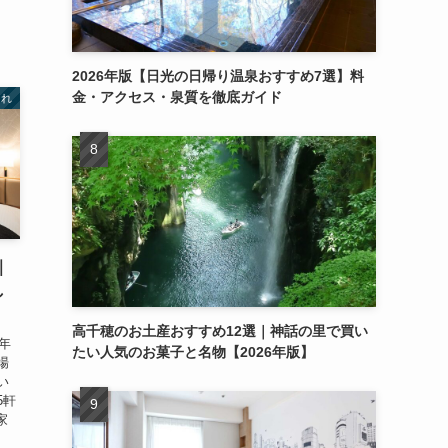
2026年版【日光の日帰り温泉おすすめ7選】料
金・アクセス・泉質を徹底ガイド
連れ
｜
し
高千穂のお土産おすすめ12選｜神話の里で買い
年
たい人気のお菓子と名物【2026年版】
場
い
5軒
家