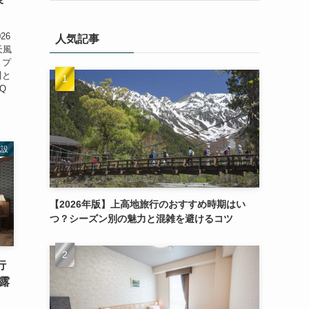
26
人気記事
天風
、プ
川と
Q
施設
【2026年版】上高地旅行のおすすめ時期はい
つ？シーズン別の魅力と混雑を避けるコツ
行
露