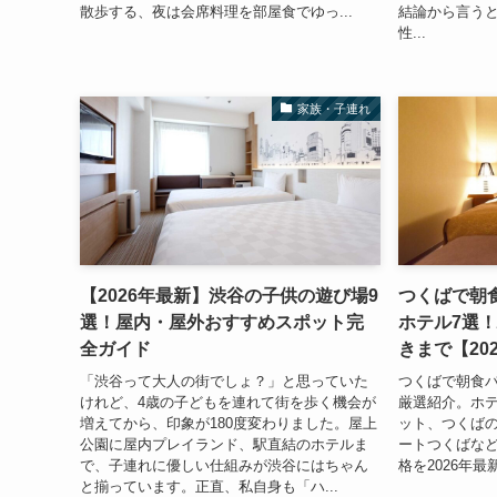
散歩する、夜は会席料理を部屋食でゆっ...
結論から言う
性...
家族・子連れ
【2026年最新】渋谷の子供の遊び場9
つくばで朝
選！屋内・屋外おすすめスポット完
ホテル7選
全ガイド
きまで【20
「渋谷って大人の街でしょ？」と思っていた
つくばで朝食
けれど、4歳の子どもを連れて街を歩く機会が
厳選紹介。ホ
増えてから、印象が180度変わりました。屋上
ット、つくば
公園に屋内プレイランド、駅直結のホテルま
ートつくばな
で、子連れに優しい仕組みが渋谷にはちゃん
格を2026年
と揃っています。正直、私自身も「ハ...