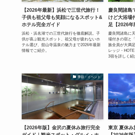
【2026年最新】浜松で三世代旅行！
慶良間諸島
子供も祖父母も笑顔になるスポット&
けど大浴場
ホテル完全ガイド
足【2026
浜松・浜名湖での三世代旅行を徹底解説。子
慶良間諸島に
供が喜ぶ観光スポット、祖父母が疲れないホ
場付きの宿と
テル選び、舘山寺温泉の魅力まで2026年最新
族全員が大満
情報でご紹介。
レッジ・HOTE
3宿を詳しく紹
季節・イベント
【2026年版】金沢の夏休み旅行完全
東京 夏休
ガイド｜観光スポット・グルメ・ホ
【2026年