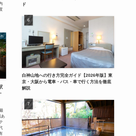
内
ド
度
連れ
白神山地への行き方完全ガイド【2026年版】東
京・大阪から電車・バス・車で行く方法を徹底
駅
解説
す
最
場あ
テ
代
有