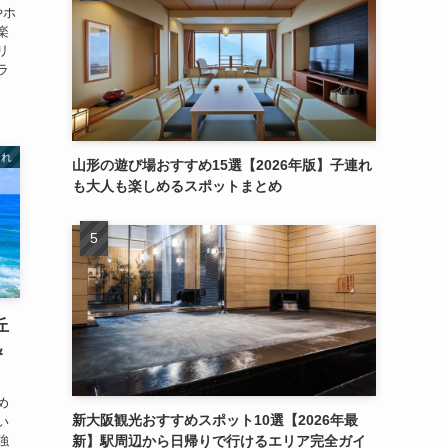
やホ
楽
リ
ラ
連れ
山形の遊び場おすすめ15選【2026年版】子連れ
も大人も楽しめるスポットまとめ
丘
＆
め
新大阪観光おすすめスポット10選【2026年最
い
強
新】駅周辺から日帰りで行けるエリア完全ガイ