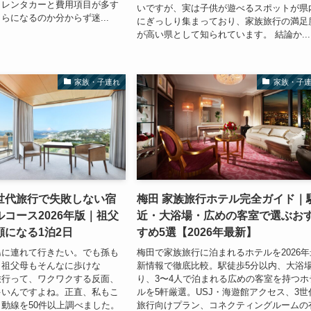
・レンタカーと費用項目が多す
いですが、実は子供が遊べるスポットが県
らになるのか分からず迷...
にぎっしり集まっており、家族旅行の満足
が高い県として知られています。 結論か...
家族・子連れ
家族・子
世代旅行で失敗しない宿
梅田 家族旅行ホテル完全ガイド｜
コース2026年版｜祖父
近・大浴場・広めの客室で選ぶお
顔になる1泊2日
すめ5選【2026年最新】
島に連れて行きたい。でも孫も
梅田で家族旅行に泊まれるホテルを2026年
、祖父母もそんなに歩けな
新情報で徹底比較。駅徒歩5分以内、大浴
旅行って、ワクワクする反面、
り、3〜4人で泊まれる広めの客室を持つホ
多いんですよね。正直、私もこ
ルを5軒厳選。USJ・海遊館アクセス、3世
動線を50件以上調べました。
旅行向けプラン、コネクティングルームの