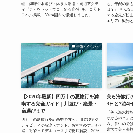
理。湖畔の水遊び・温泉大浴場・周辺アクテ
も、年配の親
ィビティをセットで楽しめる宿4軒を、楽天ト
は？」 そんな
ラベル掲載・30km圏内で厳選しました。
マる旅先が松山
エリアに観光と
季節・イベント
【2026年最新】四万十の夏旅行を満
美ら海旅行の
喫する完全ガイド｜川遊び・絶景・
3日と3泊4
宿選びまで
「美ら海水族
かかるの？」
四万十の夏旅行を計画中の方へ。川遊びアク
方、多いので
ティビティから涼スポット、おすすめホテル3
家族で美ら海
選、1泊2日モデルコースまで徹底解説。2026