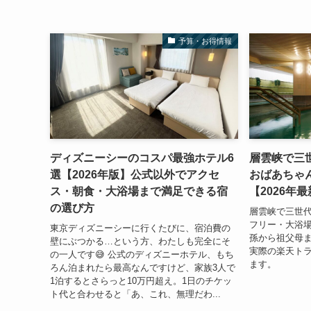
予算・お得情報
ディズニーシーのコスパ最強ホテル6
層雲峡で三
選【2026年版】公式以外でアクセ
おばあちゃ
ス・朝食・大浴場まで満足できる宿
【2026年
の選び方
層雲峡で三世
フリー・大浴
東京ディズニーシーに行くたびに、宿泊費の
孫から祖父母ま
壁にぶつかる…という方、わたしも完全にそ
実際の楽天ト
の一人です😅 公式のディズニーホテル、もち
ます。
ろん泊まれたら最高なんですけど、家族3人で
1泊するとさらっと10万円超え。1日のチケッ
ト代と合わせると「あ、これ、無理だわ...