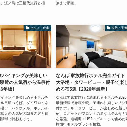
と、江ノ島は三世代旅行と相
無まで網羅。
グルメ・食事
家族・子
食バイキングが美味しい
なんば 家族旅行ホテル完全ガイド
！駅近の人気宿から温泉付
大浴場・タワービュー・親子で楽
26年版】
める宿5選【2026年最新】
バイキングを楽しめるホテルを
なんばで家族旅行に泊まれるホテルを2026
テル日航つくば、ダイワロイネ
最新情報で徹底比較。子連れに嬉しい大浴
の湯アーバンホテル、ホテルル
付きホテル、タワービューが楽しめる新し
ど駅近の人気宿の朝食内容と価
宿、ロボットがフロントの変なホテルなど
最新情報で比較します。
を厳選。道頓堀・USJ・グルメまで含めた
族旅行モデルプランも掲載。