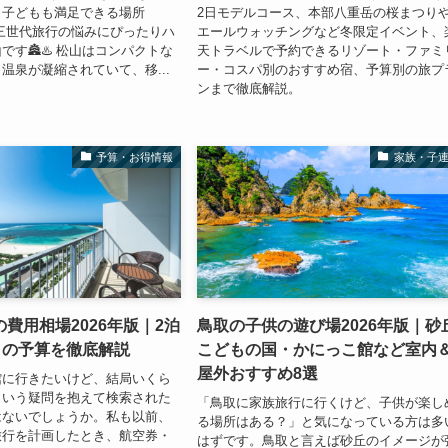
も子どもも満足できる場所
2日モデルコース、本部八重岳の桜まつり
三世代旅行の悩みにぴったりハ
エールウォッチングなど冬限定イベント、
です🏯♨️ 松山はコンパクトな
天トラベルで予約できるリゾート・ファミ
温泉が凝縮されていて、移...
ー・コスパ別のおすすめ宿、予算別の旅プ
ンまで徹底解説。
予算・お得情報
家族・子
費用相場2026年版｜2泊
鳥取の子供の遊び場2026年版｜砂
日の予算を徹底解説
こどもの国・かにっこ館など室内
屋外おすすめ8選
館に行きたいけど、結局いくら
という疑問を抱えて検索された
「鳥取に家族旅行に行くけど、子供が楽し
はないでしょうか。私も以前、
る場所はある？」と気になっている方は多
旅行を計画したとき、航空券・
はずです。鳥取と言えば砂丘のイメージが