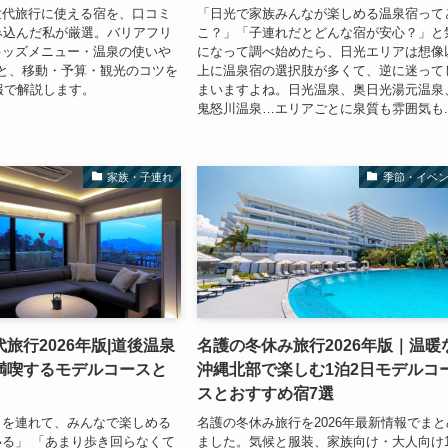
世代旅行に使える宿を、口コミ
「日光で家族みんなが楽しめる温泉宿って
み込んだ私が厳選。バリアフリ
こ？」「子連れだとどんな宿が安心？」と
キッズメニュー・温泉の使いや
になって調べ始めたら、日光エリアは想像
と、移動・予算・観光のコツを
上に温泉宿の選択肢が多くて、逆に迷って
情報で解説します。
まいますよね。日光温泉、奥日光湯元温泉
鬼怒川温泉…エリアごとに泉質も雰囲気も..
家族・子連れ
季節・イベ
旅行2026年版|道後温泉
名護の冬休み旅行2026年版｜温暖
満喫するモデルコースと
沖縄北部で楽しむ1泊2日モデルコ
スとおすすめ宿7選
もを連れて、みんなで楽しめる
名護の冬休み旅行を2026年最新情報でまと
る」 「あまり歩き回らなくて
ました。気候と服装、家族向け・大人向け