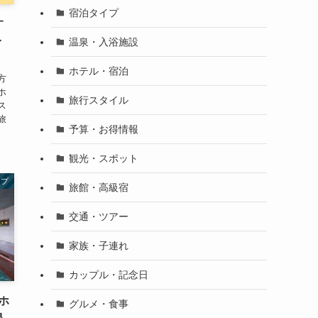
宿泊タイプ
す
今
温泉・入浴施設
ホテル・宿泊
方
ホ
旅行スタイル
ス
旅
予算・お得情報
観光・スポット
イプ
旅館・高級宿
交通・ツアー
家族・子連れ
カップル・記念日
ホ
グルメ・食事
泉