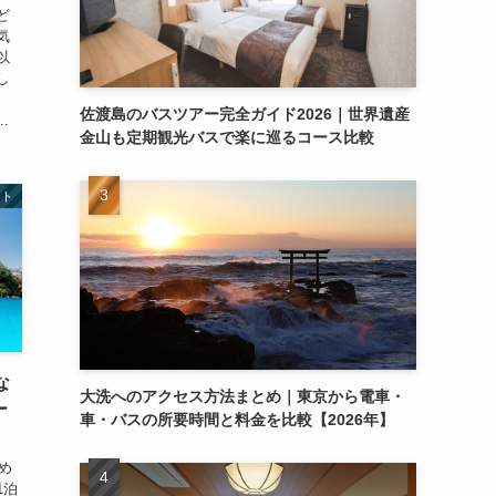
ど
気
以
し
、
佐渡島のバスツアー完全ガイド2026｜世界遺産
.
金山も定期観光バスで楽に巡るコース比較
ント
な
大洗へのアクセス方法まとめ｜東京から電車・
ー
車・バスの所要時間と料金を比較【2026年】
め
1泊