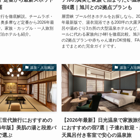
羅
宿4選｜旭川との2拠点プランも
旅行を徹底解説。チームラボ・
層雲峡 プール付きホテルをお探しなら。20
奥多摩など定番から2026年最
年最新版で、湯衣混浴できる200坪の大露
で。家族・カップル・一人旅別
呂や湯めぐり3カ所の大型温泉ホテルなど
宿泊ホテルも紹介。
ールに代わる家族向け4軒を徹底比較。旭
の2拠点プランや赤ちゃん連れOK情報、FA
までまとめた完全ガイドです。
温泉・入浴施設
温泉・入浴
三世代旅行におすすめの
【2026年最新】日光温泉で家族旅
26年版】美肌の湯と段差バ
におすすめの宿7選｜子連れ歓迎・
で選ぶ
天風呂付き客室で安心の温泉旅