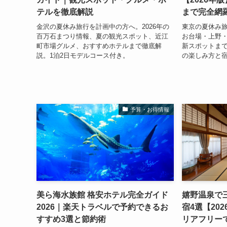
テルを徹底解説
まで完全網
金沢の夏休み旅行を計画中の方へ。2026年の
東京の夏休み
百万石まつり情報、夏の観光スポット、近江
お台場・上野・
町市場グルメ、おすすめホテルまで徹底解
新スポットま
説。1泊2日モデルコース付き。
の楽しみ方と
予算・お得情報
美ら海水族館 格安ホテル完全ガイド
嬉野温泉で
2026｜楽天トラベルで予約できるお
宿4選【20
すすめ3選と節約術
リアフリー