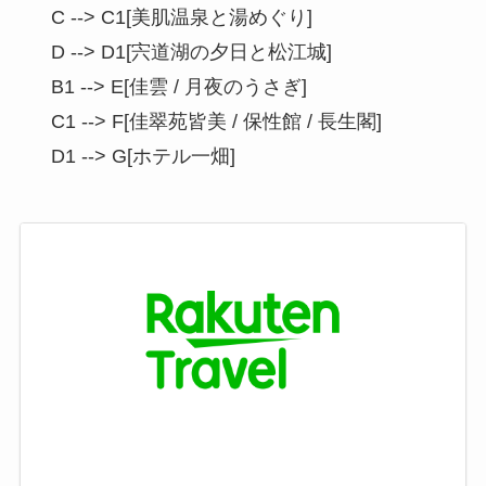
    C --> C1[美肌温泉と湯めぐり]

    D --> D1[宍道湖の夕日と松江城]

    B1 --> E[佳雲 / 月夜のうさぎ]

    C1 --> F[佳翠苑皆美 / 保性館 / 長生閣]

    D1 --> G[ホテル一畑]