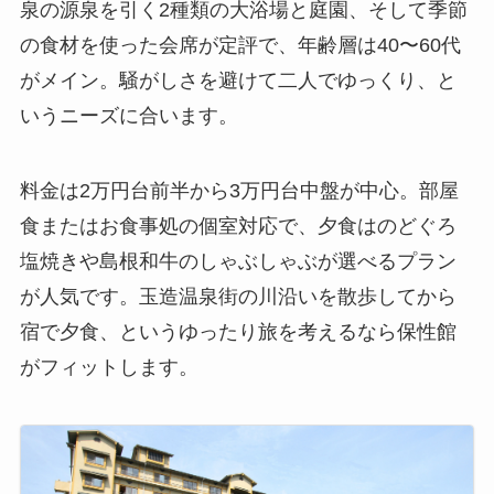
泉の源泉を引く2種類の大浴場と庭園、そして季節
の食材を使った会席が定評で、年齢層は40〜60代
がメイン。騒がしさを避けて二人でゆっくり、と
いうニーズに合います。
料金は2万円台前半から3万円台中盤が中心。部屋
食またはお食事処の個室対応で、夕食はのどぐろ
塩焼きや島根和牛のしゃぶしゃぶが選べるプラン
が人気です。玉造温泉街の川沿いを散歩してから
宿で夕食、というゆったり旅を考えるなら保性館
がフィットします。