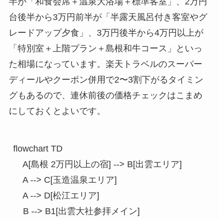
半が「和食会席＋温泉大浴場＋標準客室」、2万円
台後半から3万円前半が「半露天風呂付き客室やグ
レードアップ夕食」、3万円後半から4万円以上が
「特別室＋上階プラン＋島根和牛コース」といっ
た相場になっています。楽天トラベルのスーパー
ディールやクーポン併用で2〜3割下がるタイミン
グもあるので、連休前後の価格チェックはこまめ
にしておくとよいです。
flowchart TD

    A[島根 2万円以上の宿] --> B[出雲エリア]

    A --> C[玉造温泉エリア]

    A --> D[松江エリア]

    B --> B1[出雲大社参拝メイン]
