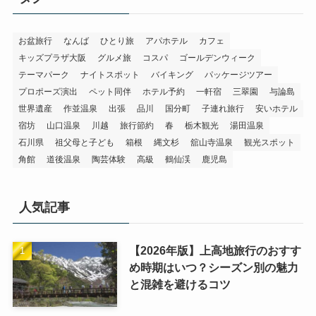
お盆旅行
なんば
ひとり旅
アパホテル
カフェ
キッズプラザ大阪
グルメ旅
コスパ
ゴールデンウィーク
テーマパーク
ナイトスポット
バイキング
パッケージツアー
プロポーズ演出
ペット同伴
ホテル予約
一軒宿
三翠園
与論島
世界遺産
作並温泉
出張
品川
国分町
子連れ旅行
安いホテル
宿坊
山口温泉
川越
旅行節約
春
栃木観光
湯田温泉
石川県
祖父母と子ども
箱根
縄文杉
舘山寺温泉
観光スポット
角館
道後温泉
陶芸体験
高級
鶴仙渓
鹿児島
人気記事
【2026年版】上高地旅行のおすす
め時期はいつ？シーズン別の魅力
と混雑を避けるコツ