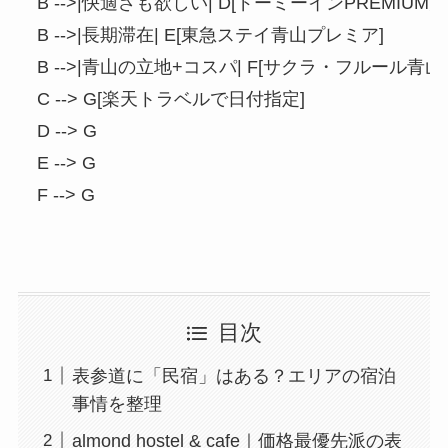
  B -->|快適さも欲しい| D[ドーミーインPREMIUM渋
  B -->|長期滞在| E[東急ステイ青山プレミア]

  B -->|青山の立地+コスパ| F[サクラ・フルール青山]

  C --> G[楽天トラベルで日付指定]

  D --> G

  E --> G

目次
表参道に「民宿」はある？エリアの宿泊
事情を整理
almond hostel & cafe｜価格最優先派の表