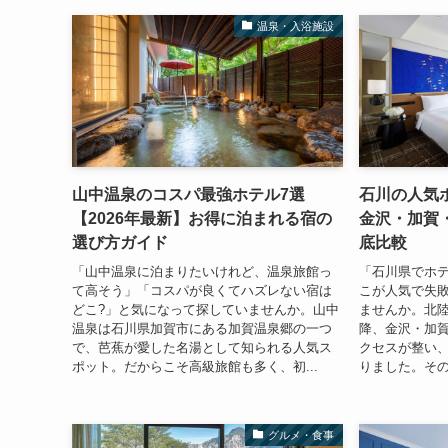
温泉・入浴施設
山中温泉のコスパ最強ホテル7選
石川の人気ホ
【2026年最新】お得に泊まれる宿の
金沢・加賀
選び方ガイド
底比較
「山中温泉に泊まりたいけれど、温泉旅館っ
「石川県でホ
て高そう」「コスパが良くてハズレない宿は
こが人気で失
どこ?」と気になって探していませんか。山中
ませんか。北
温泉は石川県加賀市にある加賀温泉郷の一つ
降、金沢・加
で、芭蕉が愛した名湯として知られる人気ス
クセスが整い
ポット。だからこそ高級旅館も多く、初...
りました。その
グルメ・食事