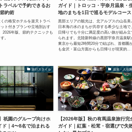
天トラベルで予約できるお
ガイド｜トロッコ・宇奈月温泉・
と節約術
地のまちを1日で巡るモデルコース
近くの格安ホテルを楽天トラベ
黒部エリアの観光は、北アルプスの山岳美
ケット付きプランや立地別おす
日本海の水のまちが共存する希少な土地で
。2026年版、節約テクニックも
日帰りでも十分に満足度の高い旅が組み立
ます。
られます。北陸新幹線の黒部宇奈月温泉駅
東京から最短2時間20分で結ばれ、首都圏
も金沢・富山方面からも日帰りが現実的...
旅行スタイル
温泉・入浴
版】祇園のグループ向けホ
【2026年版】秋の有馬温泉旅行完
イド｜4〜8名で泊まれる
ガイド｜紅葉・松茸・宿選びで失