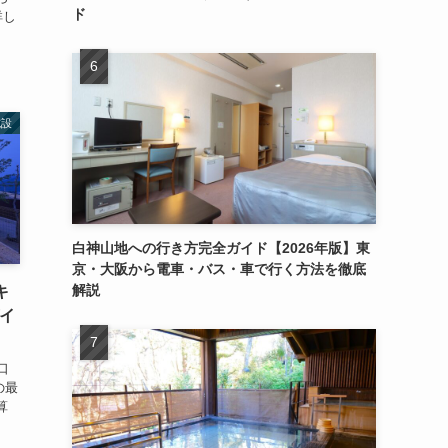
ド
詳し
施設
白神山地への行き方完全ガイド【2026年版】東
京・大阪から電車・バス・車で行く方法を徹底
解説
キ
ガイ
口
の最
算