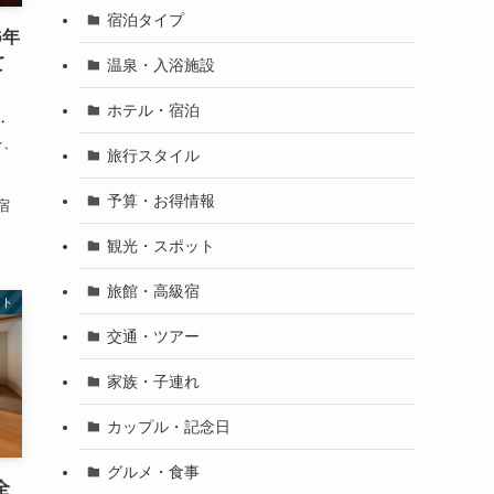
宿泊タイプ
6年
て
温泉・入浴施設
ホテル・宿泊
・
を、
旅行スタイル
予算・お得情報
宿
観光・スポット
旅館・高級宿
ット
交通・ツアー
家族・子連れ
カップル・記念日
グルメ・食事
全