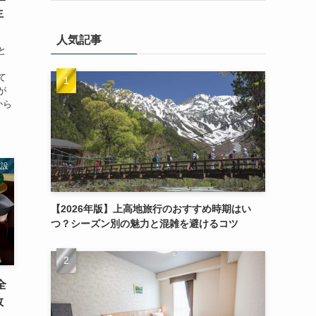
生
人気記事
と
、
て
が
から
施設
【2026年版】上高地旅行のおすすめ時期はい
つ？シーズン別の魅力と混雑を避けるコツ
全
敗