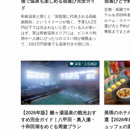
後で温泉も楽しめる宿選び完全ガイ
宿選びと予
ド
京都・祇園で4
テルを2026
和倉温泉と聞くと「加賀屋に代表される高級
ルーム・スイ
旅館街」というイメージが強く、予算1人2万
選び方と予約
円以下では泊まれないと思っている人が多い
事処までまと
はず。実は和倉温泉エリアには、ビジネス利
用や一人旅にぴったりのコスパ宿が複数あっ
て、1泊1万円前後でも温泉付きの宿に泊...
温泉・入浴施設
【2026年版】酸ヶ湯温泉の観光おす
美瑛のホテ
すめ完全ガイド｜八甲田・奥入瀬・
選【2026
十和田湖をめぐる周遊プラン
ュッフェの