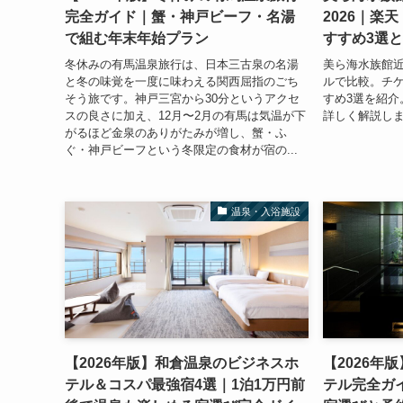
完全ガイド｜蟹・神戸ビーフ・名湯
2026｜楽
で組む年末年始プラン
すすめ3選
冬休みの有馬温泉旅行は、日本三古泉の名湯
美ら海水族館
と冬の味覚を一度に味わえる関西屈指のごち
ルで比較。チ
そう旅です。神戸三宮から30分というアクセ
すめ3選を紹介
スの良さに加え、12月〜2月の有馬は気温が下
詳しく解説し
がるほど金泉のありがたみが増し、蟹・ふ
ぐ・神戸ビーフという冬限定の食材が宿の...
温泉・入浴施設
【2026年版】和倉温泉のビジネスホ
【2026年
テル＆コスパ最強宿4選｜1泊1万円前
テル完全ガ