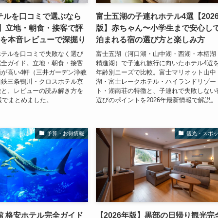
テルを口コミで選ぶなら
富士五湖の子連れホテル4選【202
版】立地・朝食・接客で評
版】赤ちゃん〜小学生まで安心し
軒を本音レビューで深掘り
泊まれる宿の選び方と楽しみ方
ホテルを口コミで失敗なく選び
富士五湖（河口湖・山中湖・西湖・本栖湖
完全ガイド。立地・朝食・接客
精進湖）で子連れ旅行に向いたホテル4選
が高い4軒（三井ガーデン浄教
年齢別ニーズで比較。富士マリオット山中
西鉄三条鴨川・クロスホテル京
湖・富士レークホテル・ハイランドリゾー
徴と、レビューの読み解き方を
ト・湖南荘の特徴と、子連れで失敗しない
情報でまとめました。
選びのポイントを2026年最新情報で解説。
予算・お得情報
観光・スポ
館 格安ホテル完全ガイド
【2026年版】黒部の日帰り観光完