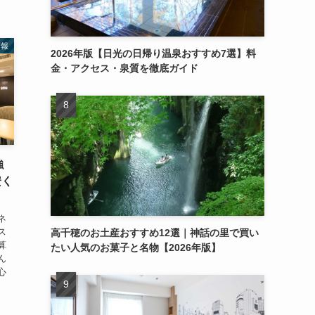
情報
2026年版【日光の日帰り温泉おすすめ7選】料
金・アクセス・泉質を徹底ガイド
強
安く
ネ
ス
高千穂のお土産おすすめ12選｜神話の里で買い
算
たい人気のお菓子と名物【2026年版】
ん
心