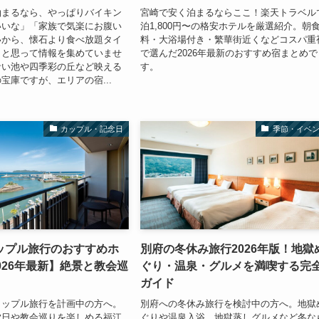
泊まるなら、やっぱりバイキン
宮崎で安く泊まるならここ！楽天トラベル
いいな」「家族で気楽にお腹い
泊1,800円〜の格安ホテルを厳選紹介。朝
いから、懐石より食べ放題タイ
料・大浴場付き・繁華街近くなどコスパ重
」と思って情報を集めていませ
で選んだ2026年最新のおすすめ宿まとめで
青い池や四季彩の丘など映える
す。
宝庫ですが、エリアの宿...
カップル・記念日
季節・イベ
ップル旅行のおすすめホ
別府の冬休み旅行2026年版！地獄
026年最新】絶景と教会巡
ぐり・温泉・グルメを満喫する完
ガイド
カップル旅行を計画中の方へ。
別府への冬休み旅行を検討中の方へ。地獄
夕日や教会巡りを楽しめる福江
ぐりや温泉入浴、地獄蒸しグルメなど冬な