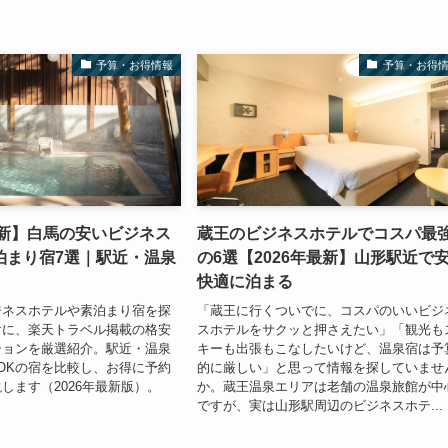
予算・お得情報
予算・お得
最新】白馬の安いビジネス
蔵王のビジネスホテルでコスパ最
泊まり宿7選｜駅近・温泉
の6選【2026年最新】山形駅近で
快適に泊まる
ジネスホテルや素泊まり宿を探
「蔵王に行くついでに、コスパのいいビジ
けに、楽天トラベル掲載の格安
スホテルをサクッと押さえたい」「観光も
ションを厳選紹介。駅近・温泉
キーも出張もこなしたいけど、温泉宿は予
OKの宿を比較し、お得に予約
的に厳しい」と思って情報を探していませ
します（2026年最新版）。
か。蔵王温泉エリアは老舗の温泉旅館が中
ですが、実は山形駅周辺のビジネスホテ...