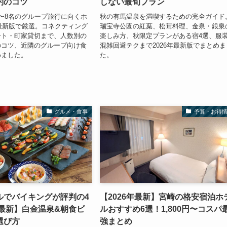
約のコツ
しない最旬プラン
〜8名のグループ旅行に向くホ
秋の有馬温泉を満喫するための完全ガイド
年最新版で厳選。コネクティング
瑞宝寺公園の紅葉、松茸料理、金泉・銀泉
ート・町家貸切まで、人数別の
楽しみ方、秋限定プランがある宿4選、服
のコツ、近隣のグループ向け食
混雑回避テクまで2026年最新版でまとめま
めました。
た。
グルメ・食事
予算・お得
ルでバイキングが評判の4
【2026年最新】宮崎の格安宿泊ホ
年最新】白金温泉&朝食ビ
ルおすすめ6選！1,800円〜コスパ
選び方
強まとめ