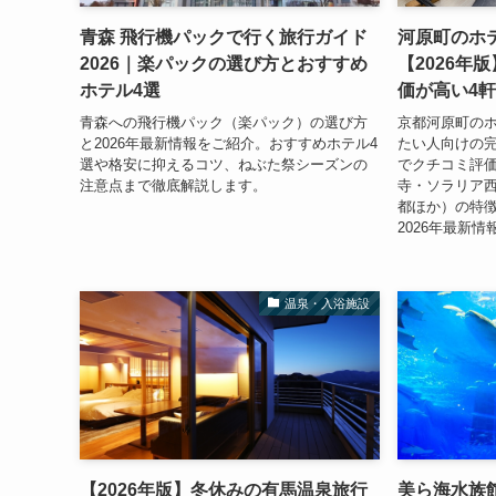
青森 飛行機パックで行く旅行ガイド
河原町のホ
2026｜楽パックの選び方とおすすめ
【2026年
ホテル4選
価が高い4
青森への飛行機パック（楽パック）の選び方
京都河原町の
と2026年最新情報をご紹介。おすすめホテル4
たい人向けの
選や格安に抑えるコツ、ねぶた祭シーズンの
でクチコミ評価
注意点まで徹底解説します。
寺・ソラリア
都ほか）の特
2026年最新
温泉・入浴施設
【2026年版】冬休みの有馬温泉旅行
美ら海水族