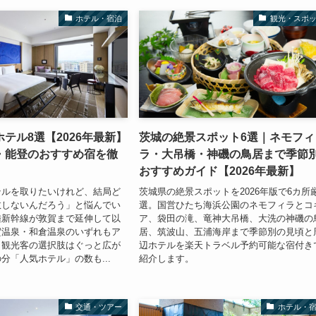
ホテル・宿泊
観光・スポ
テル8選【2026年最新】
茨城の絶景スポット6選｜ネモフィ
・能登のおすすめ宿を徹
ラ・大吊橋・神磯の鳥居まで季節
おすすめガイド【2026年最新】
テルを取りたいけれど、結局ど
茨城県の絶景スポットを2026年版で6カ所
敗しないんだろう」と悩んでい
選。国営ひたち海浜公園のネモフィラとコ
陸新幹線が敦賀まで延伸して以
ア、袋田の滝、竜神大吊橋、大洗の神磯の
賀温泉・和倉温泉のいずれもア
居、筑波山、五浦海岸まで季節別の見頃と
、観光客の選択肢はぐっと広が
辺ホテルを楽天トラベル予約可能な宿付き
分「人気ホテル」の数も...
紹介します。
交通・ツアー
ホテル・