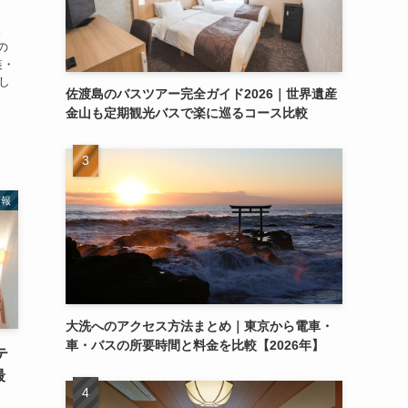
。
の
装・
し
佐渡島のバスツアー完全ガイド2026｜世界遺産
金山も定期観光バスで楽に巡るコース比較
情報
大洗へのアクセス方法まとめ｜東京から電車・
車・バスの所要時間と料金を比較【2026年】
テ
最