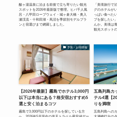
酸ヶ湯温泉に泊まる前後で立ち寄りたい観光
「美瑛旅行で
スポットを2026年最新版で整理。ヒバ千人風
グのホテルが
呂・八甲田ロープウェイ・城ヶ倉大橋・奥入
っぱい食べた
瀬渓流・十和田湖・蔦沼を季節別モデルプラ
プを探したい
ンと宿選びまで網羅しました。
んか。美瑛は
観光スポットの
予算・お得情報
【2026年最新】霧島でホテル3,000円
五島列島カ
以下は本当にある？格安宿おすすめ5
テル4選【2
選と安く泊まるコツ
りを満喫
霧島で3,000円以下のホテルを探している方
五島列島への
へ。2026年5月現在の楽天トラベル最安値デー
大瀬崎灯台の