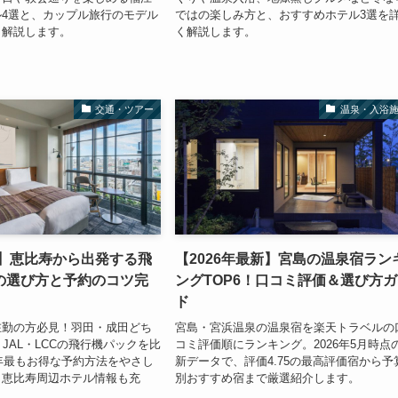
4選と、カップル旅行のモデル
ではの楽しみ方と、おすすめホテル3選を
く解説します。
く解説します。
交通・ツアー
温泉・入浴
版】恵比寿から出発する飛
【2026年最新】宮島の温泉宿ラン
の選び方と予約のコツ完
ングTOP6！口コミ評価＆選び方
ド
在勤の方必見！羽田・成田どち
宮島・宮浜温泉の温泉宿を楽天トラベルの
・JAL・LCCの飛行機パックを比
コミ評価順にランキング。2026年5月時点
6年最もお得な予約方法をやさし
新データで、評価4.75の最高評価宿から予
。恵比寿周辺ホテル情報も充
別おすすめ宿まで厳選紹介します。