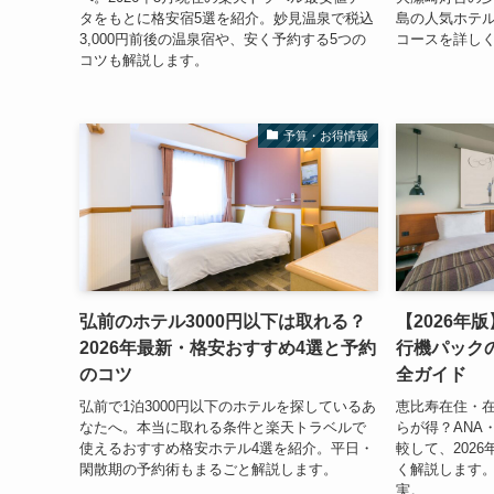
タをもとに格安宿5選を紹介。妙見温泉で税込
島の人気ホテル
3,000円前後の温泉宿や、安く予約する5つの
コースを詳し
コツも解説します。
予算・お得情報
弘前のホテル3000円以下は取れる？
【2026年
2026年最新・格安おすすめ4選と予約
行機パック
のコツ
全ガイド
弘前で1泊3000円以下のホテルを探しているあ
恵比寿在住・
なたへ。本当に取れる条件と楽天トラベルで
らが得？ANA
使えるおすすめ格安ホテル4選を紹介。平日・
較して、202
閑散期の予約術もまるごと解説します。
く解説します
実。