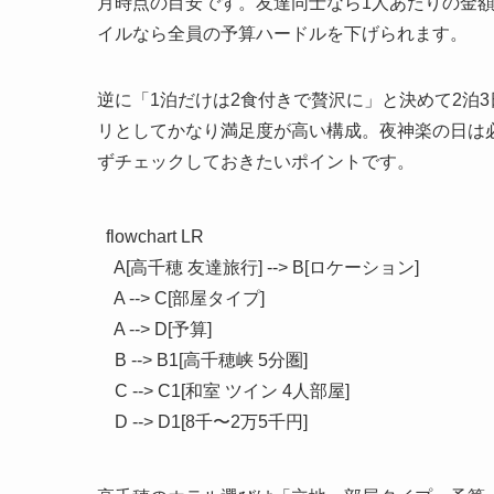
月時点の目安です。友達同士なら1人あたりの金
イルなら全員の予算ハードルを下げられます。
逆に「1泊だけは2食付きで贅沢に」と決めて2泊
リとしてかなり満足度が高い構成。夜神楽の日は
ずチェックしておきたいポイントです。
flowchart LR

  A[高千穂 友達旅行] --> B[ロケーション]

  A --> C[部屋タイプ]

  A --> D[予算]

  B --> B1[高千穂峡 5分圏]

  C --> C1[和室 ツイン 4人部屋]

  D --> D1[8千〜2万5千円]