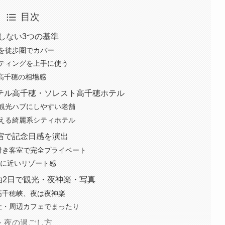
目次
しない3つの基準
を徒歩圏でカバー
ティングを上手に使う
円が高千穂の相場感
テル高千穂・ソレスト高千穂ホテル
観光ハブにしやすい老舗
える綺麗系シティホテル
宿で記念日感を演出
付き客室で完全プライベート
部に近いリゾート感
泊2日で観光・夜神楽・写真
高千穂峡、夜は夜神楽
社・周辺カフェでまったり
・夜の過ごし方