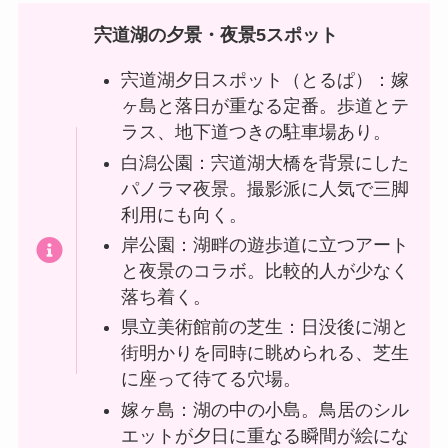
宍道湖の夕景・夜景5スポット
宍道湖夕日スポット（とるぱ）：嫁
ヶ島と落日が重なる定番。歩道とテ
ラス、地下道つきの駐車場あり。
白潟公園：宍道湖大橋を背景にした
パノラマ夜景。撮影派に人気で三脚
利用にも向く。
岸公園：湖畔の遊歩道に立つアート
と夜景のコラボ。比較的人が少なく
落ち着く。
県立美術館前の芝生：日没後に湖と
街明かりを同時に眺められる、芝生
に座って待てる穴場。
嫁ヶ島：湖の中の小島。鳥居のシル
エットが夕日に重なる瞬間が絵にな